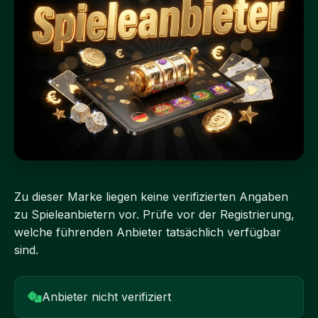
Zu dieser Marke liegen keine verifizierten Angaben
zu Spieleanbietern vor. Prüfe vor der Registrierung,
welche führenden Anbieter tatsächlich verfügbar
sind.
Anbieter nicht verifiziert