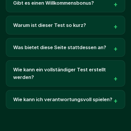
Gibt es einen Willkommensbonus?
Warum ist dieser Test so kurz?
Was bietet diese Seite stattdessen an?
Wie kann ein vollständiger Test erstellt
werden?
Wie kann ich verantwortungsvoll spielen?