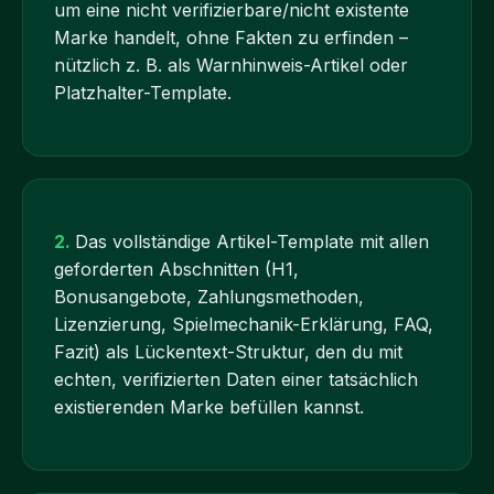
um eine nicht verifizierbare/nicht existente
Marke handelt, ohne Fakten zu erfinden –
nützlich z. B. als Warnhinweis-Artikel oder
Platzhalter-Template.
2.
Das vollständige Artikel-Template mit allen
geforderten Abschnitten (H1,
Bonusangebote, Zahlungsmethoden,
Lizenzierung, Spielmechanik-Erklärung, FAQ,
Fazit) als Lückentext-Struktur, den du mit
echten, verifizierten Daten einer tatsächlich
existierenden Marke befüllen kannst.