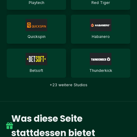
Playtech
Red Tiger
Quickspin
Habanero
Betsoft
Thunderkick
+23 weitere Studios
Was diese Seite
stattdessen bietet