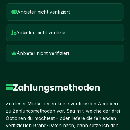
Anbieter nicht verifiziert
Anbieter nicht verifiziert
Anbieter nicht verifiziert
Zahlungsmethoden
Zu dieser Marke liegen keine verifizierten Angaben
zu Zahlungsmethoden vor. Sag mir, welche der drei
Optionen du möchtest – oder liefere die fehlenden
verifizierten Brand-Daten nach, dann setze ich den