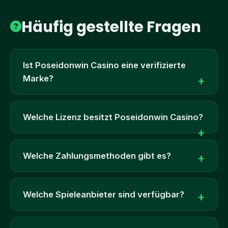
Häufig gestellte Fragen
Ist Poseidonwin Casino eine verifizierte
Marke?
Welche Lizenz besitzt Poseidonwin Casino?
Welche Zahlungsmethoden gibt es?
Welche Spieleanbieter sind verfügbar?