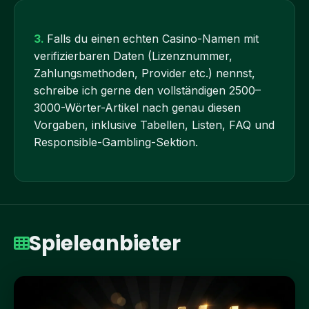
3.
Falls du einen echten Casino-Namen mit
verifizierbaren Daten (Lizenznummer,
Zahlungsmethoden, Provider etc.) nennst,
schreibe ich gerne den vollständigen 2500–
3000-Wörter-Artikel nach genau diesen
Vorgaben, inklusive Tabellen, Listen, FAQ und
Responsible-Gambling-Sektion.
Spieleanbieter